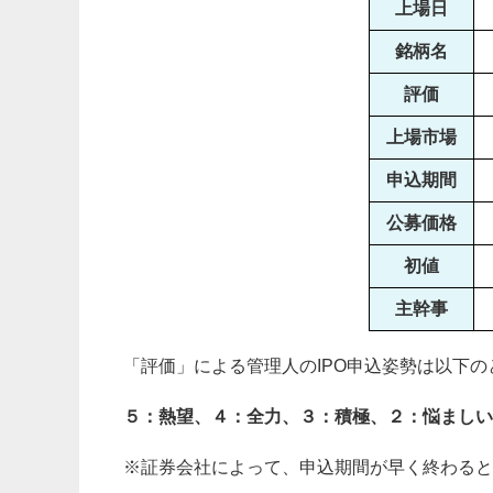
上場日
銘柄名
評価
上場市場
申込期間
公募価格
初値
主幹事
「評価」による管理人のIPO申込姿勢は以下の
５：熱望、４：全力、３：積極、２：悩ましい
※証券会社によって、申込期間が早く終わると