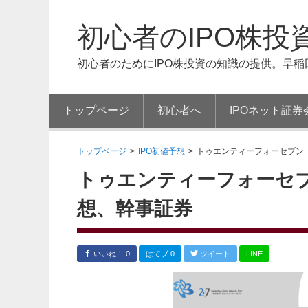
初心者のIPO株投
初心者のためにIPO株投資の知識の提供。早
トップページ
初心者へ
IPOネット証券
トップページ
>
IPO初値予想
>
トゥエンティーフォーセブン（
トゥエンティーフォーセブン
想、幹事証券
いいね！ 0
はてブ 0
ツイート
LINE