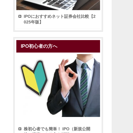
IPOにおすすめネット証券会社比較【2
025年版】
IPO初心者の方へ
株初心者でも簡単！ IPO（新規公開