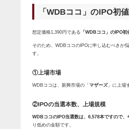
「WDBココ」のIPO初
想定価格1,390円である
「WDBココ」のIPO初
そのため、WDBココのIPOに申し込むべき
す。
①上場市場
WDBココは、新興市場の「
マザーズ
」に上場
②IPOの当選本数、上場規模
WDBココのIPO当選数は、6,578本
ですので、
り低めの金額です。