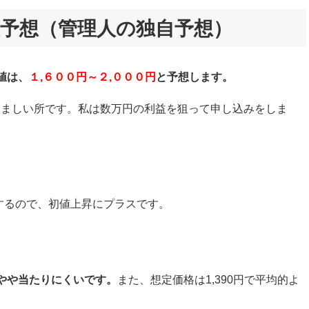
値予想（管理人の独自予想）
値は、
１,６００
円～２,０００円
と予想します。
か悩ましい所です。私は数万円の利益を狙って申し込みをしま
するので、初値上昇にプラスです。
やや当たりにくいです。
また、想定価格は1,390円で平均的よ