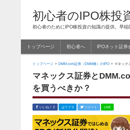
初心者のIPO株投
初心者のためにIPO株投資の知識の提供。早
トップページ
初心者へ
IPOネット証券
トップページ
>
DMM.com証券（DMM株）のIPO
>
マネックス
マネックス証券とDMM.c
を買うべきか？
いいね！ 0
はてブ 0
ツイート
LINE