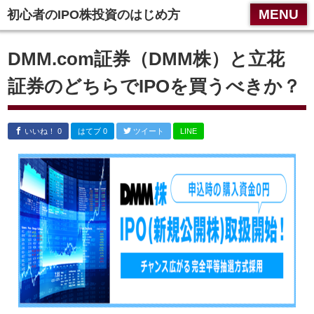
スマホメニュー
MENU
初心者のIPO株投資のはじめ方
トップページ
DMM.com証券（DMM株）と立花
初心者へ
証券のどちらでIPOを買うべきか？
IPOネット証券会社ランキング【2025年版】
IPO抽選ルール
いいね！ 0
はてブ 0
ツイート
LINE
IPO申込方法
IPO当選実績
運営者情報