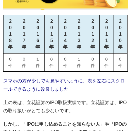
2
2
2
2
2
2
2
2
2
0
0
0
0
0
0
0
0
0
1
1
1
1
1
1
1
1
1
8
7
6
5
4
3
2
1
0
年
年
年
年
年
年
年
年
年
０
０
１
０
０
１
０
０
０
件
件
件
件
件
件
件
件
件
スマホの方が少しでも見やすいように、表を左右にスクロ
ールできるように改良しました！
上の表は、立花証券のIPO取扱実績です。立花証券は、IPO
の取り扱いがとても少ないです。
しかし、「IPOに申し込めることを知らない人」や「IPOの