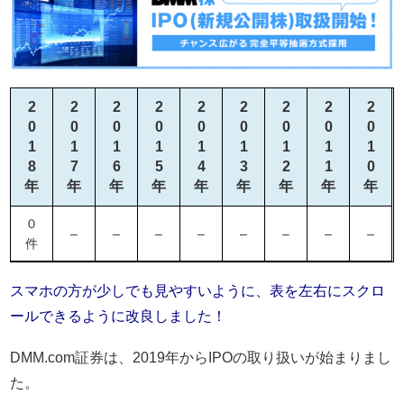
2
2
2
2
2
2
2
2
2
0
0
0
0
0
0
0
0
0
1
1
1
1
1
1
1
1
1
8
7
6
5
4
3
2
1
0
年
年
年
年
年
年
年
年
年
０
–
–
–
–
–
–
–
–
件
スマホの方が少しでも見やすいように、表を左右にスクロ
ールできるように改良しました！
DMM.com証券は、2019年からIPOの取り扱いが始まりまし
た。